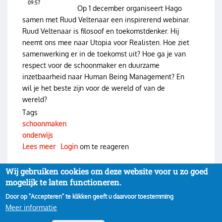
09:57
Op 1 december organiseert Hago
samen met Ruud Veltenaar een inspirerend webinar.
Ruud Veltenaar is filosoof en toekomstdenker. Hij
neemt ons mee naar Utopia voor Realisten. Hoe ziet
samenwerking er in de toekomst uit? Hoe ga je van
respect voor de schoonmaker en duurzame
inzetbaarheid naar Human Being Management? En
wil je het beste zijn voor de wereld of van de
wereld?
Tags
schoonmaken
onderwijs
Lees meer
over
Login
om te reageren
Inspiratie
event:
Wij gebruiken cookies om deze website voor u zo goed
Abonneer op onderwijs
Duurzaam
mogelijk te laten functioneren.
schoonmaken
Door op "Accepteren" te klikken geeft u daarvoor toestemming
in
Meer informatie
Privacy
Inloggen
Gebruikersmenu
het