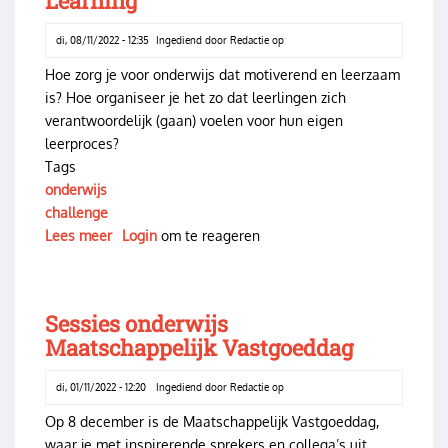
Learning
duurzaam
onderwijsgebouw
di, 08/11/2022 - 12:35
Ingediend door
Redactie
op
Hoe zorg je voor onderwijs dat motiverend en leerzaam
is? Hoe organiseer je het zo dat leerlingen zich
verantwoordelijk (gaan) voelen voor hun eigen
leerproces?
Tags
onderwijs
challenge
Lees meer
over
Login
om te reageren
Collegetour:
Challenge
Based
Sessies onderwijs
Learning
Maatschappelijk Vastgoeddag
di, 01/11/2022 - 12:20
Ingediend door
Redactie
op
Op 8 december is de Maatschappelijk Vastgoeddag,
waar je met inspirerende sprekers en collega’s uit