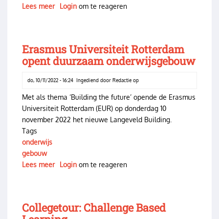
Lees meer
over
Login
om te reageren
Geld
nog
niet
Erasmus Universiteit Rotterdam
geregeld
opent duurzaam onderwijsgebouw
do, 10/11/2022 - 16:24
Ingediend door
Redactie
op
Met als thema ‘Building the future’ opende de Erasmus
Universiteit Rotterdam (EUR) op donderdag 10
november 2022 het nieuwe Langeveld Building.
Tags
onderwijs
gebouw
Lees meer
over
Login
om te reageren
Erasmus
Universiteit
Rotterdam
Collegetour: Challenge Based
opent