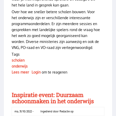
het hele land in gesprek kan gaan.
Over hoe we sneller betere scholen bouwen. Voor
het onderwijs zijn er verschillende interessante
programmaonderdelen. Er zijn meerdere sessies en
gesprekken met landelijke spelers rond de vraag hoe
het werk zo goed mogelijk georganiseerd kan
worden. Diverse ministeries zijn aanwezig en ook de
VNG, PO-raad en VO-raad zijn vertegenwoordigd.
Tags
scholen
onderwijs
Lees meer
over
Login
om te reageren
Sessies
onderwijs
Maatschappelijk
Inspiratie event: Duurzaam
Vastgoeddag
schoonmaken in het onderwijs
ma, 31/10/2022 -
Ingediend door
Redactie
op