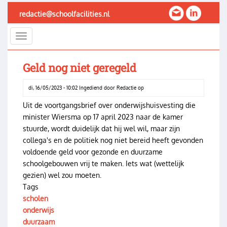
Overslaan
redactie@schoolfacilities.nl
en
naar
Toggle
de
navigation
inhoud
gaan
Geld nog niet geregeld
di, 16/05/2023 - 10:02
Ingediend door
Redactie
op
Uit de voortgangsbrief over onderwijshuisvesting die
minister Wiersma op 17 april 2023 naar de kamer
stuurde, wordt duidelijk dat hij wel wil, maar zijn
collega's en de politiek nog niet bereid heeft gevonden
voldoende geld voor gezonde en duurzame
schoolgebouwen vrij te maken. Iets wat (wettelijk
gezien) wel zou moeten.
Tags
scholen
onderwijs
duurzaam