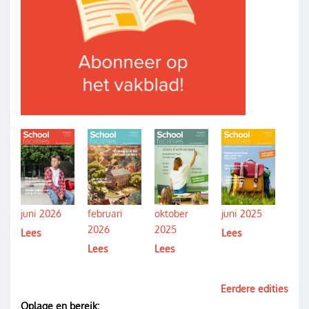
Image
Image
Image
Image
juni 2026
februari
oktober
juni 2025
2026
2025
Lees
Lees
Lees
Lees
Eerdere edities
Oplage en bereik: