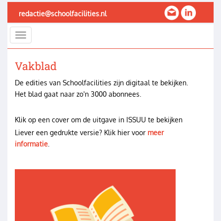
Overslaan
redactie@schoolfacilities.nl
en
naar
Toggle
de
navigation
inhoud
gaan
Vakblad
De edities van Schoolfacilities zijn digitaal te bekijken.
Het blad gaat naar zo'n 3000 abonnees.
Klik op een cover om de uitgave in ISSUU te bekijken
Liever een gedrukte versie? Klik hier voor
meer
informatie
.
Image