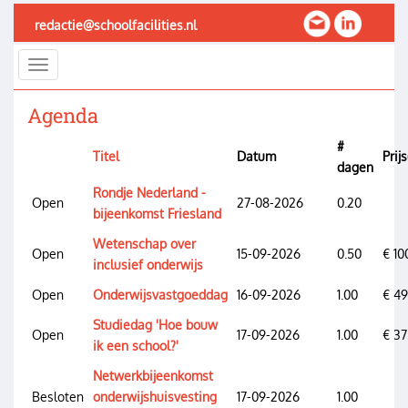
Overslaan
redactie@schoolfacilities.nl
en
naar
Toggle
de
navigation
inhoud
Agenda
gaan
#
Titel
Datum
Prijs
dagen
Rondje Nederland -
Open
27-08-2026
0.20
bijeenkomst Friesland
Wetenschap over
Open
15-09-2026
0.50
€ 10
inclusief onderwijs
Open
Onderwijsvastgoeddag
16-09-2026
1.00
€ 4
Studiedag 'Hoe bouw
Open
17-09-2026
1.00
€ 37
ik een school?'
Netwerkbijeenkomst
Besloten
onderwijshuisvesting
17-09-2026
1.00