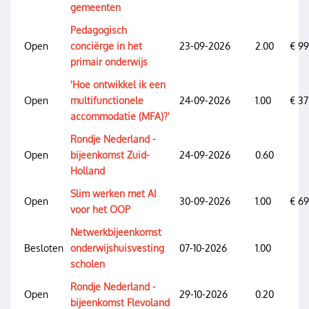
gemeenten
Pedagogisch
Open
conciërge in het
23-09-2026
2.00
€ 9
primair onderwijs
'Hoe ontwikkel ik een
Open
multifunctionele
24-09-2026
1.00
€ 37
accommodatie (MFA)?'
Rondje Nederland -
Open
bijeenkomst Zuid-
24-09-2026
0.60
Holland
Slim werken met AI
Open
30-09-2026
1.00
€ 6
voor het OOP
Netwerkbijeenkomst
Besloten
onderwijshuisvesting
07-10-2026
1.00
scholen
Rondje Nederland -
Open
29-10-2026
0.20
bijeenkomst Flevoland