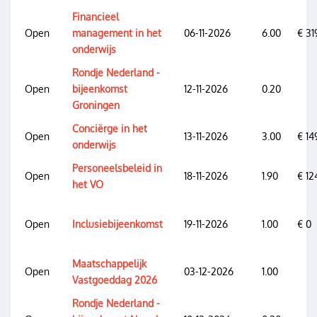
Financieel
Open
management in het
06-11-2026
6.00
€ 31
onderwijs
Rondje Nederland -
Open
bijeenkomst
12-11-2026
0.20
Groningen
Conciërge in het
Open
13-11-2026
3.00
€ 14
onderwijs
Personeelsbeleid in
Open
18-11-2026
1.90
€ 12
het VO
Open
Inclusiebijeenkomst
19-11-2026
1.00
€ 0
Maatschappelijk
Open
03-12-2026
1.00
Vastgoeddag 2026
Rondje Nederland -