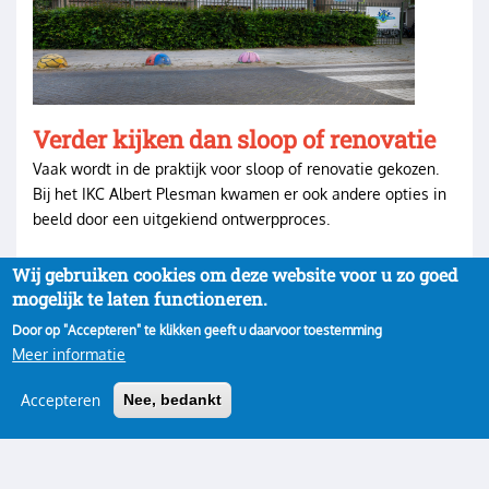
Verder kijken dan sloop of renovatie
Vaak wordt in de praktijk voor sloop of renovatie gekozen.
Bij het IKC Albert Plesman kwamen er ook andere opties in
beeld door een uitgekiend ontwerpproces.
Wij gebruiken cookies om deze website voor u zo goed
mogelijk te laten functioneren.
Door op "Accepteren" te klikken geeft u daarvoor toestemming
Meer informatie
Accepteren
Nee, bedankt
Privacy
Inloggen
Gebruikersmenu
Copyright 2022· All rights reserved