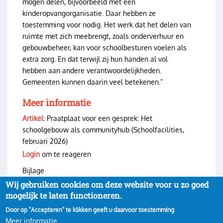
mogen delen, bijvoorbeeld met een
kinderopvangorganisatie. Daar hebben ze
toestemming voor nodig. Het werk dat het delen van
ruimte met zich meebrengt, zoals onderverhuur en
gebouwbeheer, kan voor schoolbesturen voelen als
extra zorg. En dat terwijl zij hun handen al vol
hebben aan andere verantwoordelijkheden.
Gemeenten kunnen daarin veel betekenen.”
Meer informatie
Artikel
: Praatplaat voor een gesprek: Het
schoolgebouw als communityhub (Schoolfacilities,
februari 2026)
Login
om te reageren
Bijlage
SF_nr02_februari2026_LR-pages-8 Het schoolgebouw
Wij gebruiken cookies om deze website voor u zo goed
als communityhub.pdf
(491.66 KB)
mogelijk te laten functioneren.
Door op "Accepteren" te klikken geeft u daarvoor toestemming
Meer informatie
Privacy
Inloggen