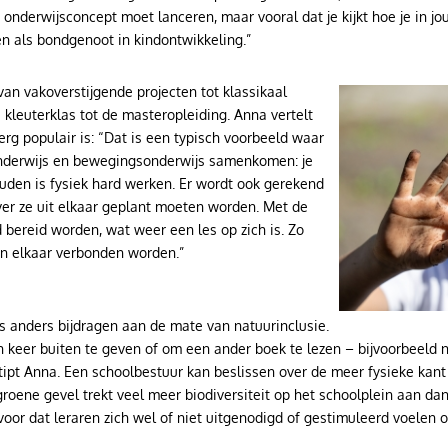
onderwijsconcept moet lanceren, maar vooral dat je kijkt hoe je in jou
en als bondgenoot in kindontwikkeling.”
an vakoverstijgende projecten tot klassikaal
Image
 kleuterklas tot de masteropleiding. Anna vertelt
erg populair is: “Dat is een typisch voorbeeld waar
onderwijs en bewegingsonderwijs samenkomen: je
uden is fysiek hard werken. Er wordt ook gerekend
er ze uit elkaar geplant moeten worden. Met de
 bereid worden, wat weer een les op zich is. Zo
an elkaar verbonden worden.”
ts anders bijdragen aan de mate van natuurinclusie.
 keer buiten te geven of om een ander boek te lezen – bijvoorbeeld n
tipt Anna. Een schoolbestuur kan beslissen over de meer fysieke kant
roene gevel trekt veel meer biodiversiteit op het schoolplein aan da
voor dat leraren zich wel of niet uitgenodigd of gestimuleerd voelen