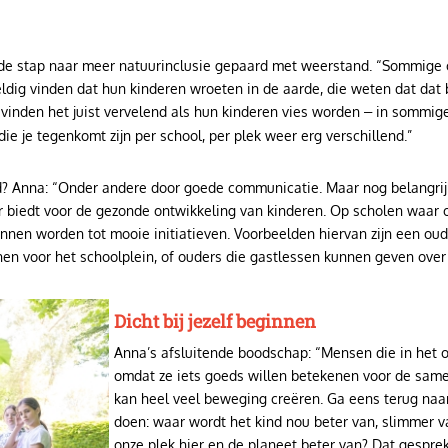
k de stap naar meer natuurinclusie gepaard met weerstand. “Sommige 
eldig vinden dat hun kinderen wroeten in de aarde, die weten dat dat 
inden het juist vervelend als hun kinderen vies worden
in sommige 
–
e je tegenkomt zijn per school, per plek weer erg verschillend.”
 Anna: “Onder andere door goede communicatie. Maar nog belangrijke
r biedt voor de gezonde ontwikkeling van kinderen. Op scholen waar 
unnen worden tot mooie initiatieven. Voorbeelden hiervan zijn een oude
nen voor het schoolplein, of ouders die gastlessen kunnen geven ove
Dicht bij jezelf beginnen
Anna’s afsluitende boodschap: “Mensen die in het 
omdat ze iets goeds willen betekenen voor de samen
kan heel veel beweging creëren. Ga eens terug naa
doen: waar wordt het kind nou beter van, slimmer v
onze plek hier en de planeet beter van? Dat gesprek