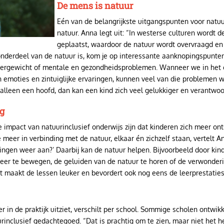
De mens is natuur
Eén van de belangrijkste uitgangspunten voor natuur
natuur. Anna legt uit: “In westerse culturen wordt
geplaatst, waardoor de natuur wordt overvraagd en 
onderdeel van de natuur is, kom je op interessante aanknopingspunten
vergewicht of mentale en gezondheidsproblemen. Wanneer we in het o
emoties en zintuiglijke ervaringen, kunnen veel van die problemen wo
 alleen een hoofd, dan kan een kind zich veel gelukkiger en verantwoo
ng
 impact van natuurinclusief onderwijs zijn dat kinderen zich meer on
meer in verbinding met de natuur, elkaar én zichzelf staan, vertelt An
erlingen weer aan?’ Daarbij kan de natuur helpen. Bijvoorbeeld door ki
eer te bewegen, de geluiden van de natuur te horen of de verwonderin
 maakt de lessen leuker en bevordert ook nog eens de leerprestaties
er in de praktijk uitziet, verschilt per school. Sommige scholen ontwi
inclusief gedachtegoed. “Dat is prachtig om te zien, maar niet het he